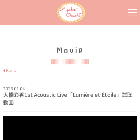
Movie
Back
2023.01.04
大橋彩香1st Acoustic Live「Lumière et Étoile」試聴
動画