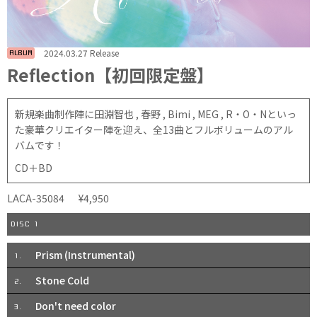
2024.03.27 Release
ALBUM
Reflection【初回限定盤】
新規楽曲制作陣に田淵智也 , 春野 , Bimi , MEG , R・O・Nといっ
た豪華クリエイター陣を迎え、全13曲とフルボリュームのアル
バムです！
CD＋BD
LACA-35084
¥4,950
DISC 1
Prism (Instrumental)
1.
Stone Cold
2.
Don't need color
3.