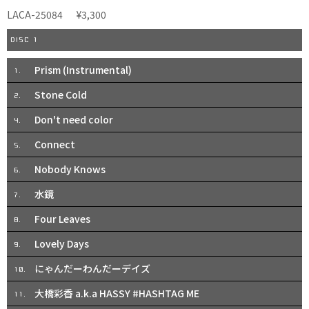
LACA-25084
¥3,300
DISC 1
Prism (Instrumental)
1.
Stone Cold
2.
Don't need color
4.
Connect
5.
Nobody Knows
6.
水鏡
7.
Four Leaves
8.
Lovely Days
9.
にゃんだーわんだーデイズ
10.
大橋彩香 a.k.a HASSY #HASHTAG ME
11.