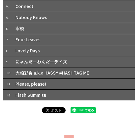
Connect
4.
Nobody Knows
5.
水鏡
6.
Four Leaves
7.
Lovely Days
8.
にゃんだーわんだーデイズ
9.
大橋彩香 a.k.a HASSY #HASHTAG ME
10.
Please, please!
11.
Flash Summit!!
12.