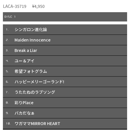
LACA-35719
¥4,950
DISC 1
シンガロン進化論
1.
Maiden Innocence
2.
Break a Liar
3.
ユー＆アイ
4.
希望フォトグラム
5.
ハッピーメリーゴーランド!
6.
うたたねのラブソング
7.
彩りPlace
8.
バカだなぁ
9.
ワガママMIRROR HEART
10.