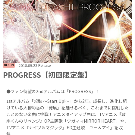
2018.05.23 Release
ALBUM
PROGRESS【初回限定盤】
●ファン待望の2ndアルバムは「PROGRESS」！
1stアルバム「起動 ～Start Up!～」から2年。成長し、進化し続
けている大橋彩香の「発展」を魅せるべく、これまでに挑戦した
ことのない楽曲に挑戦！アニメタイアップ曲は、TVアニメ『政
宗くんのリベンジ』OP主題歌「ワガママMIRROR HEART」や、
TVアニメ『ナイツ＆マジック』ED主題歌「ユー＆アイ」を収
録。