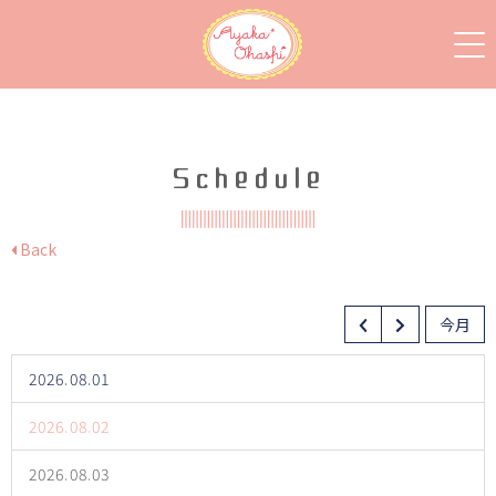
Schedule
Back
今月
2026.08.01
2026.08.02
2026.08.03