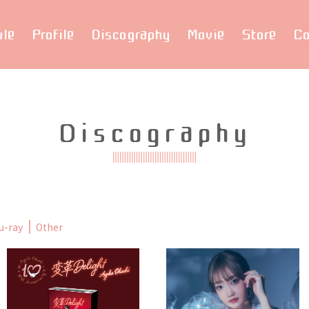
ule
Profile
Discography
Movie
Store
Co
Discography
u-ray
Other