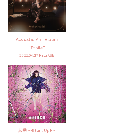
Acoustic Mini Album
“Étoile”
2022.04.27 RELEASE
起動 〜Start Up!〜