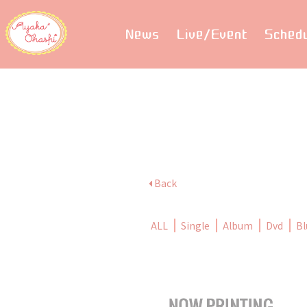
News
Live/Event
Sched
Back
ALL
Single
Album
Dvd
Bl