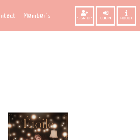
ntact
Member’s
SIGN UP
LOGIN
ABOUT